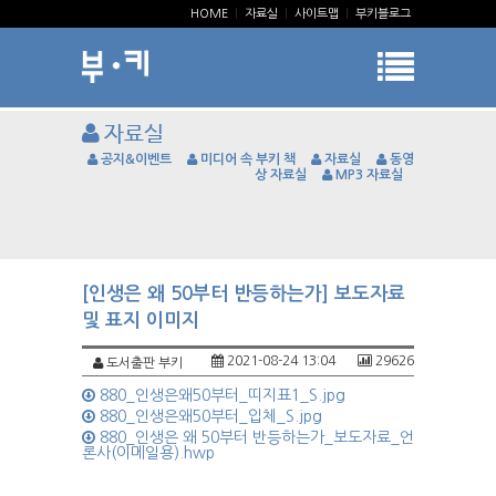
HOME
|
자료실
|
사이트맵
|
부키블로그
자료실
공지&이벤트
미디어 속 부키 책
자료실
동영
상 자료실
MP3 자료실
[인생은 왜 50부터 반등하는가] 보도자료
및 표지 이미지
2021-08-24 13:04
29626
도서출판 부키
880_인생은왜50부터_띠지표1_S.jpg
880_인생은왜50부터_입체_S.jpg
880_인생은 왜 50부터 반등하는가_보도자료_언
론사(이메일용).hwp