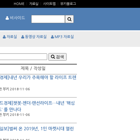
HOME
|
자료실
|
사이트맵
|
부키블로그
비사이드
자료실
동영상 자료실
MP3 자료실
검색
제목 / 작성일
경제]내년 우리가 주목해야 할 라이프 트렌
 부키 2018-11-06
드경제]챗봇·젠더·랜선라이프…내년 ‘핵심
’ 를 만나다
 부키 2018-11-06
일보]벌써 온 2019년, 1인 마켓시대 열린