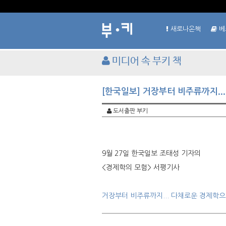
새로나온책
베
미디어 속 부키 책
[한국일보] 거장부터 비주류까지..
도서출판 부키
9월 27일 한국일보 조태성 기자의
<경제학의 모험> 서평기사
거장부터 비주류까지... 다채로운 경제학