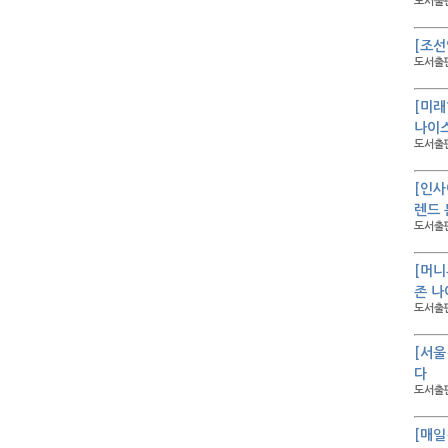
도서출판
[조선
도서출판
[미래
나이스
도서출판
[인사
렌드 
도서출판
[머니
존 나
도서출판
[서울
다
도서출판
[매일