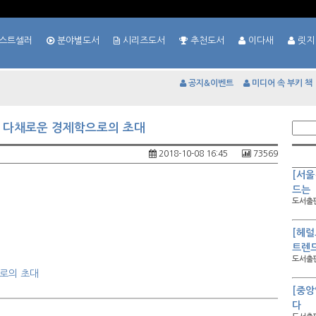
스트셀러
분야별도서
시리즈도서
추천도서
이다새
릿지
공지&이벤트
미디어 속 부키 책
. 다채로운 경제학으로의 초대
2018-10-08 16:45
73569
[서울
드는
도서출판
[헤럴
트렌드
도서출판
으로의 초대
[중앙
다