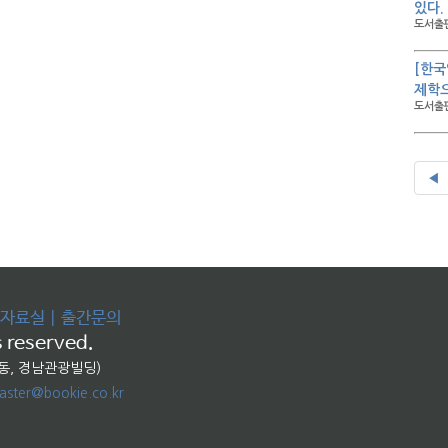
있다.
도서출판
[한국
제학
도서출판
◀
자료실
|
출간문의
 reserved.
교동, 경남관광빌딩)
ster@bookie.co.kr