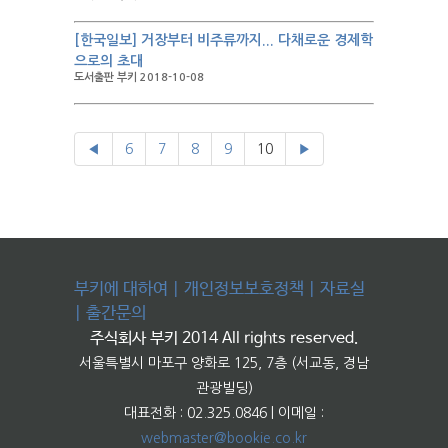
[한국일보] 거장부터 비주류까지... 다채로운 경제학
으로의 초대
도서출판 부키 2018-10-08
◀
6
7
8
9
10
▶
부키에 대하여
|
개인정보보호정책
|
자료실
|
출간문의
주식회사 부키 2014 All rights reserved.
서울특별시 마포구 양화로 125, 7층 (서교동, 경남
관광빌딩)
대표전화 : 02.325.0846 | 이메일 :
webmaster@bookie.co.kr