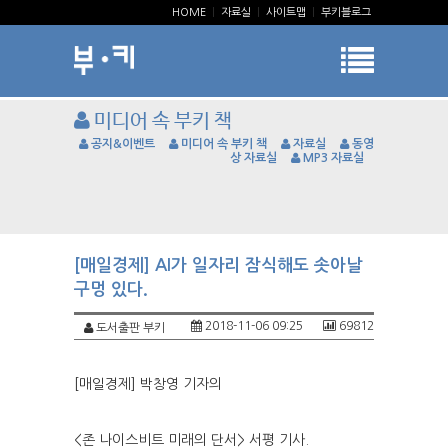
HOME
|
자료실
|
사이트맵
|
부키블로그
미디어 속 부키 책
공지&이벤트
미디어 속 부키 책
자료실
동영
상 자료실
MP3 자료실
[매일경제] AI가 일자리 잠식해도 솟아날
구멍 있다.
2018-11-06 09:25
69812
도서출판 부키
[매일경제] 박창영 기자의
<존 나이스비트 미래의 단서> 서평 기사.