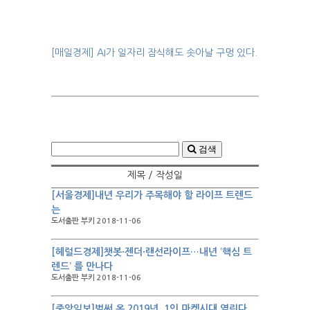
[매일경제] AI가 일자리 잠식해도 솟아날 구멍 있다.
검색
제목 / 작성일
[서울경제]내년 우리가 주목해야 할 라이프 트렌드
는
도서출판 부키 2018-11-06
[헤럴드경제]챗봇·젠더·랜선라이프…내년 ‘핵심 트
렌드’ 를 만나다
도서출판 부키 2018-11-06
[중앙일보]벌써 온 2019년, 1인 마켓시대 열린다