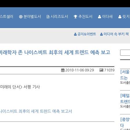
스트셀러
분야별도서
시리즈도서
추천도서
이다새
릿지
공지&이벤트
미디어 속 부키 책
적 미래학자 존 나이스비트 최후의 세계 트렌드 예측 보고
2018-11-06 09:29
71039
[서울
드는
도서출판
 미래의 단서> 서평 기사
[헤럴
트렌드
도서출판
존 나이스비트 최후의 세계 트렌드 예측 보고서
[중앙
다