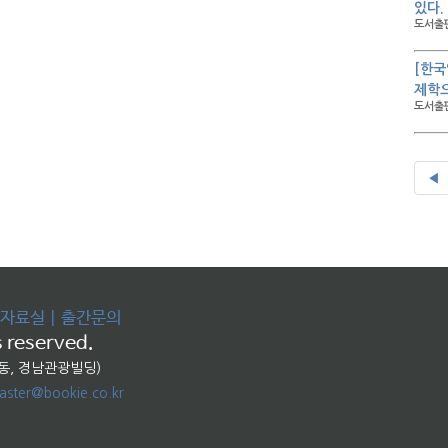
있다.
도서출판
[한국
제학
도서출판
◀
자료실
|
출간문의
 reserved.
교동, 경남관광빌딩)
ster@bookie.co.kr