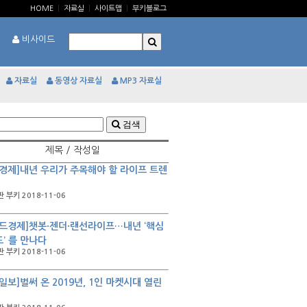
HOME
|
자료실
|
사이트맵
|
부키블로그
비사이드
자료실
동영상 자료실
MP3 자료실
검색
제목 / 작성일
경제]내년 우리가 주목해야 할 라이프 트렌
 부키 2018-11-06
드경제]챗봇·젠더·랜선라이프…내년 ‘핵심
’ 를 만나다
 부키 2018-11-06
일보]벌써 온 2019년, 1인 마켓시대 열린