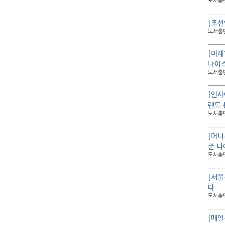
도서출판
[조선
도서출판
[미래
나이스
도서출판
[인사
렌드 
도서출판
[머니
존 나
도서출판
[서울
다
도서출판
[매일